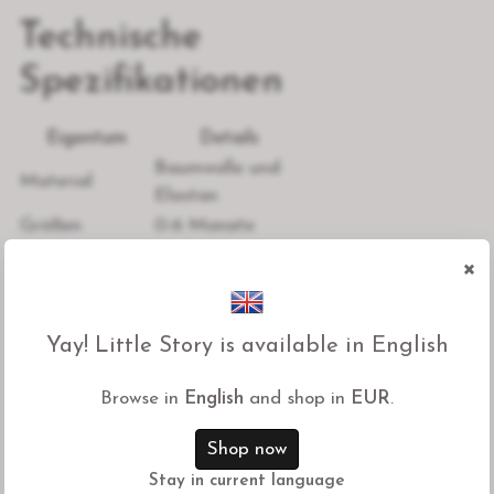
Technische
Spezifikationen
Eigentum
Details
Baumwolle und
Material
Elastan
Größen
0-6 Monate
Maschinenwäsche
×
Waschanleitung
40°C
Yay! Little Story is available in English
Browse in
English
and shop in
EUR
.
Shop now
Rezensionen
Stay in current language
(2)