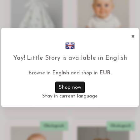
×
Yay! Little Story is available in English
Babykuscheltier
mit Namen –
Kurzärmeliger
Hund
Browse in
English
and shop in
EUR
.
Body mit Namen
20,89 €
30,02 €
Shop now
Stay in current language
Ökologisch
Ökologisch