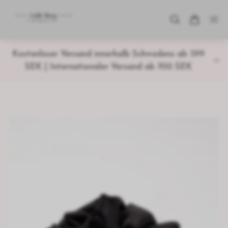
Kostenloser Versand innerhalb Schwedens ab 399
SEK | Internationaler Versand ab 700 SEK