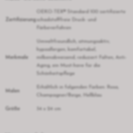
OEKO-TEX® Standard 100 zertifizierte
Zertifizierung
schadstofffreie Druck- und
Färbeverfahren
Umweltfreundlich, atmungsaktiv,
hypoallergen, komfortabel,
Merkmale
milbenabweisend, reduziert Falten, Anti-
Aging, ein Must-have für die
Schönheitspflege
Erhältlich in folgenden Farben: Rosa,
Malen
Champagner/Beige, Hellblau
Größe
34 x 24 cm