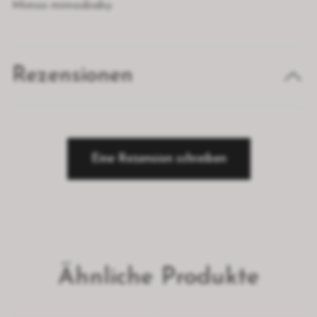
Mimos mimosbaby
Rezensionen
Eine Rezension schreiben
Ähnliche Produkte