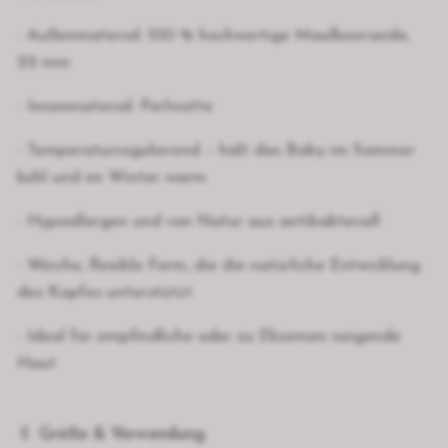
- Außenmaterial: 100 % hochwertige Maulbeerseide,
22 mm
- Innenmaterial: Perlwatte
- Temperaturregulierend – hält das Baby im Sommer
kühl und im Winter warm.
- Hypoallergen und von Natur aus antibakteriell
- Weiche, flexible Form, die die natürliche Entwicklung
des Kopfes unterstützt.
- Ideal für empfindliche oder zu Ekzemen neigende
Haut
🍼
Größe & Verwendung: