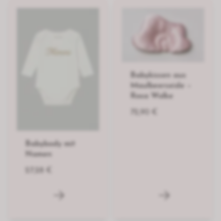
Babykissen aus
Maulbeerseide –
Rosa Wolke
72,90 €
Babybody mit
Namen
27,28 €