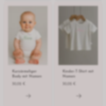
Kurzärmeliger
Kinder-T-Shirt mit
Body mit Namen
Namen
30,02 €
30,02 €