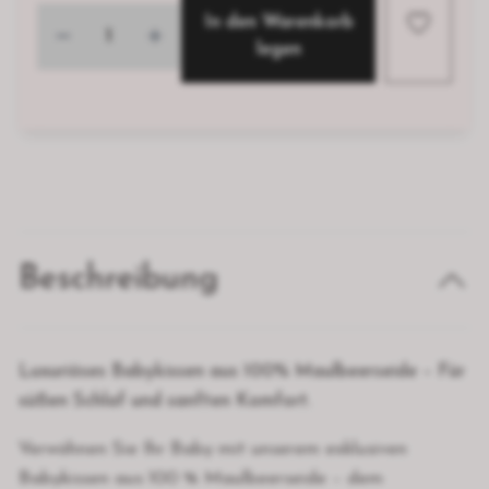
In den Warenkorb
legen
Beschreibung
Luxuriöses Babykissen aus 100% Maulbeerseide – Für
süßen Schlaf und sanften Komfort.
Verwöhnen Sie Ihr Baby mit unserem exklusiven
Babykissen aus 100 % Maulbeerseide – dem