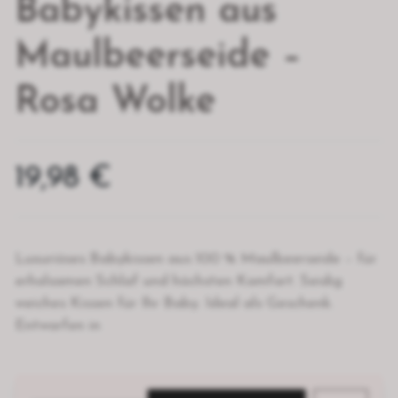
Babykissen aus
Maulbeerseide –
Rosa Wolke
19,98 €
Luxuriöses Babykissen aus 100 % Maulbeerseide – für
erholsamen Schlaf und höchsten Komfort. Seidig
weiches Kissen für Ihr Baby. Ideal als Geschenk.
Entworfen in