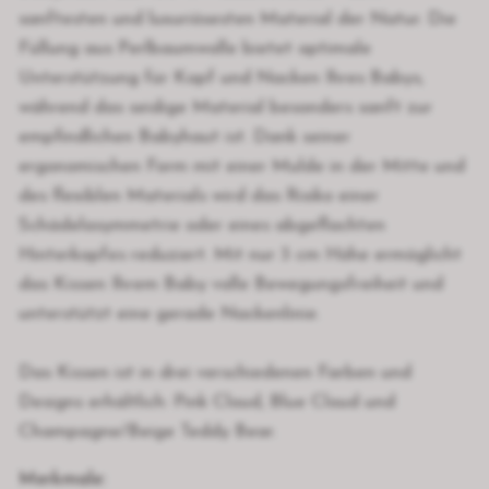
sanftesten und luxuriösesten Material der Natur. Die
Füllung aus Perlbaumwolle bietet optimale
Unterstützung für Kopf und Nacken Ihres Babys,
während das seidige Material besonders sanft zur
empfindlichen Babyhaut ist. Dank seiner
ergonomischen Form mit einer Mulde in der Mitte und
des flexiblen Materials wird das Risiko einer
Schädelasymmetrie oder eines abgeflachten
Hinterkopfes reduziert. Mit nur 3 cm Höhe ermöglicht
das Kissen Ihrem Baby volle Bewegungsfreiheit und
unterstützt eine gerade Nackenlinie.
Das Kissen ist in drei verschiedenen Farben und
Designs erhältlich: Pink Cloud, Blue Cloud und
Champagne/Beige Teddy Bear.
Merkmale: